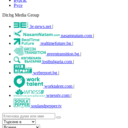
Бургас
Русе
Dir.bg Media Group
3e-news.net
|
nasamnatam.com
|
realtimefuture.bg
|
greentransition.bg
|
lostbulgaria.com
|
webreport.bg
|
worktalent.com
|
wnesstv.com
|
soulandpepper.tv