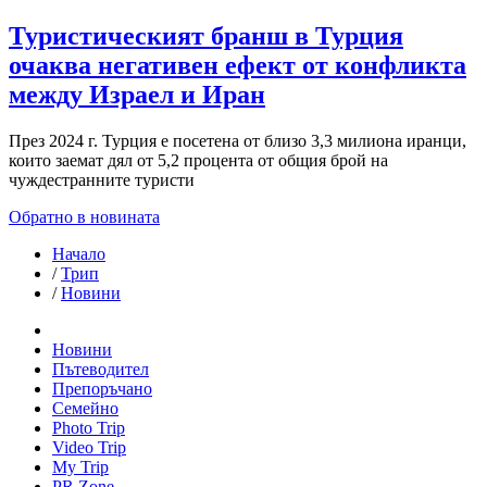
Туристическият бранш в Турция
очаква негативен ефект от конфликта
между Израел и Иран
През 2024 г. Турция е посетена от близо 3,3 милиона иранци,
които заемат дял от 5,2 процента от общия брой на
чуждестранните туристи
Обратно в новината
Начало
/
Трип
/
Новини
Новини
Пътеводител
Препоръчано
Семейно
Photo Trip
Video Trip
My Trip
PR Zone