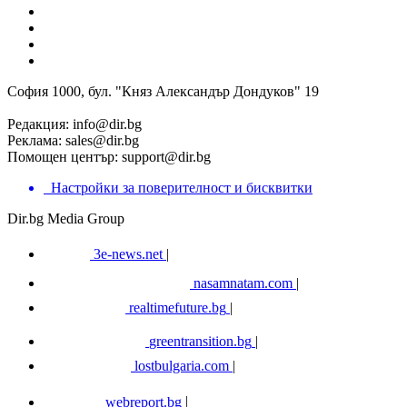
София 1000, бул. "Княз Александър Дондуков" 19
Редакция:
info@dir.bg
Реклама:
sales@dir.bg
Помощен център:
support@dir.bg
Настройки за поверителност и бисквитки
Dir.bg Media Group
3e-news.net
|
nasamnatam.com
|
realtimefuture.bg
|
greentransition.bg
|
lostbulgaria.com
|
webreport.bg
|