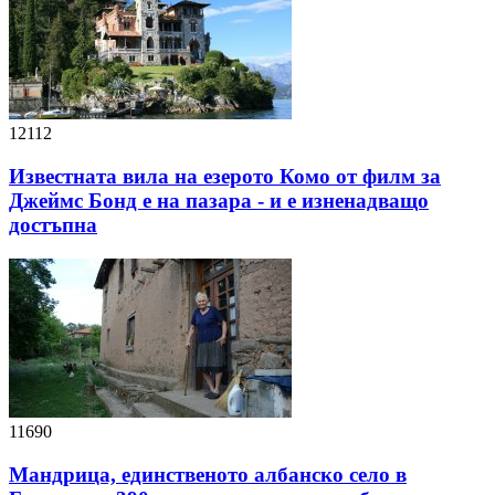
12112
Известната вила на езерото Комо от филм за
Джеймс Бонд е на пазара - и е изненадващо
достъпна
11690
Мандрица, единственото албанско село в