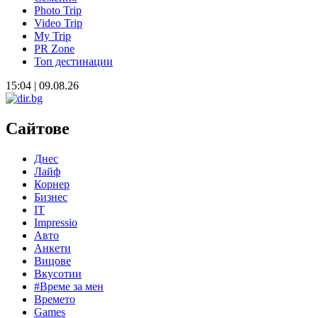
Photo Trip
Video Trip
My Trip
PR Zone
Топ дестинации
15:04 | 09.08.26
Сайтове
Днес
Лайф
Корнер
Бизнес
IT
Impressio
Авто
Анкети
Вицове
Вкусотии
#Време за мен
Времето
Games