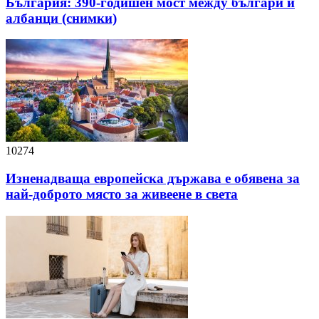
България: 390-годишен мост между българи и
албанци (снимки)
10274
Изненадваща европейска държава е обявена за
най-доброто място за живеене в света