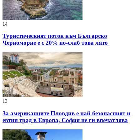
14
Туристическият поток към Българско
Черноморие е с 20% по-слаб това лято
13
За американците Пловдив е най-безопасният и
евтин град в Европа, София не ги впечатлява