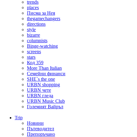
trends
places
Писма за Нея
thegamechangers
directions
style
bizarre
columnists
Binge-watching
screens
stars
Код 359
More Than Italian
Семейни финанси
SHE`s the one
URBN shopping
URBN чете
URBN гледа
URBN Music Club
Големият Вайръл
Trip
Новини
Пътеводител
Препоръчано