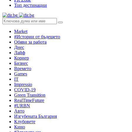
Топ дестинации
Market
#Истории от бъдещето
Обяви за работа
Днес
Лайф
Корнер
Бизнес
Времето
Games
IT
Impressio
COVID-19
Green Transition
RealTimeFuture
#URBN
Авто
Изгубената България
Клубовете
Кино