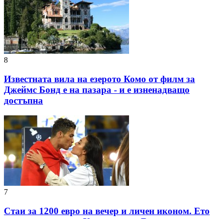
8
Известната вила на езерото Комо от филм за
Джеймс Бонд е на пазара - и е изненадващо
достъпна
7
Стаи за 1200 евро на вечер и личен иконом. Ето