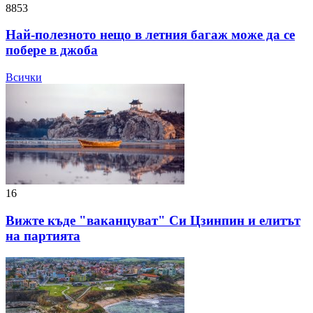
8853
Най-полезното нещо в летния багаж може да се
побере в джоба
Всички
16
Вижте къде "ваканцуват" Си Цзинпин и елитът
на партията