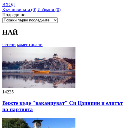
ВХОД
Към новината (0)
Избрани (0)
Подреди по:
НАЙ
четени
коментирани
14235
Вижте къде "ваканцуват" Си Цзинпин и елитът
на партията