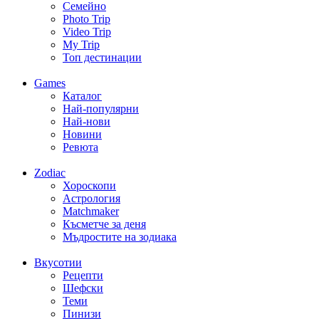
Семейно
Photo Trip
Video Trip
My Trip
Топ дестинации
Games
Каталог
Най-популярни
Най-нови
Новини
Ревюта
Zodiac
Хороскопи
Астрология
Matchmaker
Късметче за деня
Мъдростите на зодиака
Вкусотии
Рецепти
Шефски
Теми
Пинизи