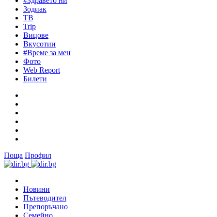
#Здравето ни
Зодиак
ТВ
Trip
Вицове
Вкусотии
#Време за мен
Фото
Web Report
Билети
Поща
Профил
Новини
Пътеводител
Препоръчано
Семейно