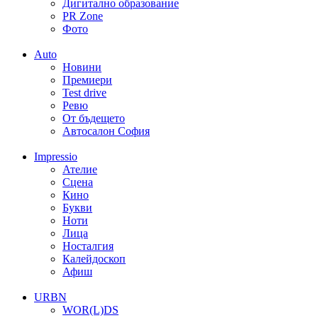
Дигитално образование
PR Zone
Фото
Auto
Новини
Премиери
Test drive
Ревю
От бъдещето
Автосалон София
Impressio
Ателие
Сцена
Кино
Букви
Ноти
Лица
Носталгия
Калейдоскоп
Афиш
URBN
WOR(L)DS