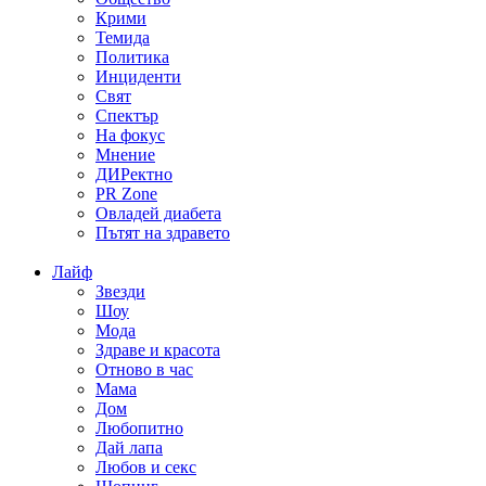
Крими
Темида
Политика
Инциденти
Свят
Спектър
На фокус
Мнение
ДИРектно
PR Zone
Овладей диабета
Пътят на здравето
Лайф
Звезди
Шоу
Мода
Здраве и красота
Отново в час
Мама
Дом
Любопитно
Дай лапа
Любов и секс