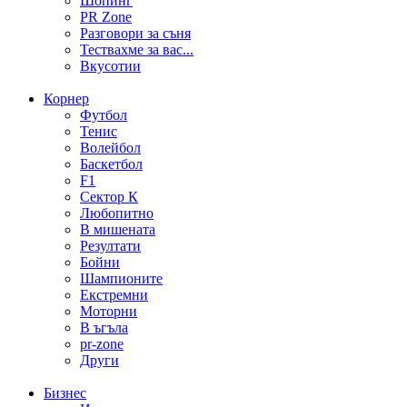
Шопинг
PR Zone
Разговори за съня
Тествахме за вас...
Вкусотии
Корнер
Футбол
Тенис
Волейбол
Баскетбол
F1
Сектор К
Любопитно
В мишената
Резултати
Бойни
Шампионите
Екстремни
Моторни
В ъгъла
pr-zone
Други
Бизнес