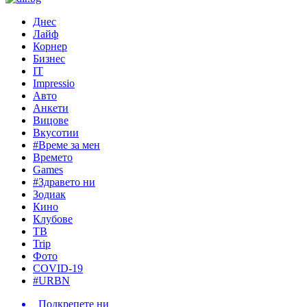
Днес
Лайф
Корнер
Бизнес
IT
Impressio
Авто
Анкети
Вицове
Вкусотии
#Време за мен
Времето
Games
#Здравето ни
Зодиак
Кино
Клубове
ТВ
Trip
Фото
COVID-19
#URBN
Подкрепете ни